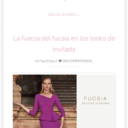
SEGUIR LEYENDO →
La fuerza del fucsia en los looks de
invitada
01/03/2024
//
SIN COMENTARIOS.