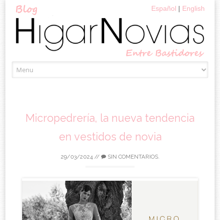
Español
|
English
Saltar
el
contenido
Micropedrería, la nueva tendencia
en vestidos de novia
29/03/2024
//
SIN COMENTARIOS.